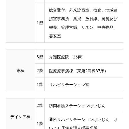
総合受付、外来診察室、検査、地域連
携室事務所、薬局、放射線、厨房及び
1階
栄養、管理営繕、リネン、中央物品、
霊安室
3階
介護医療院（35床）
東棟
2階
医療療養病棟（東第2病棟37床）
1階
リハビリテーション室
2階
訪問看護ステーションけいじん
デイケア棟
通所リハビリテーションけいじん け
1階
いじん居宅介護支援事業所