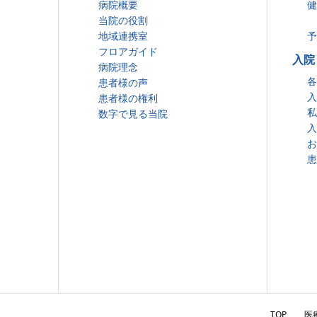
病院概要
健
当院の役割
地域連携室
予
フロアガイド
入院
病院理念
各
患者様の声
入
患者様の権利
私
数字で見る当院
入
お
患
TOP
医