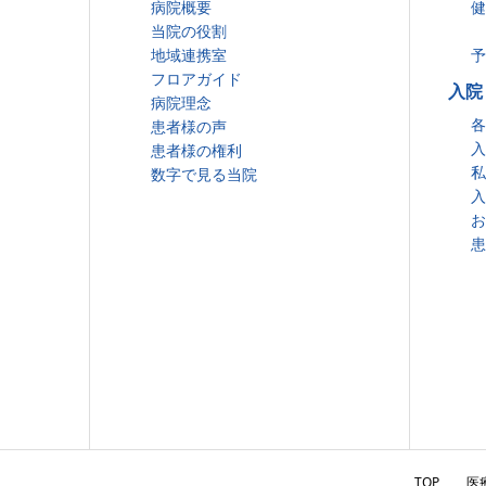
病院概要
健
当院の役割
地域連携室
予
フロアガイド
入院
病院理念
各
患者様の声
入
患者様の権利
私
数字で見る当院
入
お
患
TOP
医