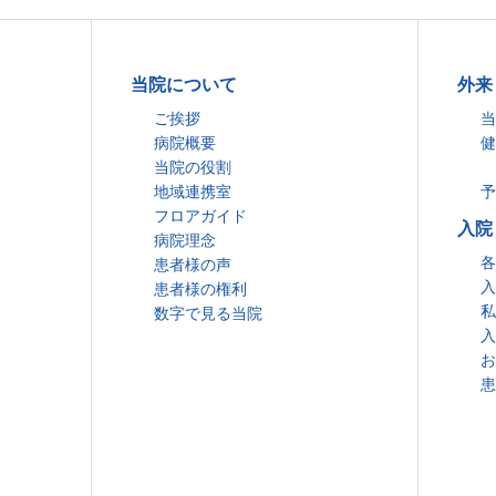
当院について
外来
ご挨拶
当
病院概要
健
当院の役割
地域連携室
予
フロアガイド
入院
病院理念
各
患者様の声
入
患者様の権利
私
数字で見る当院
入
お
患